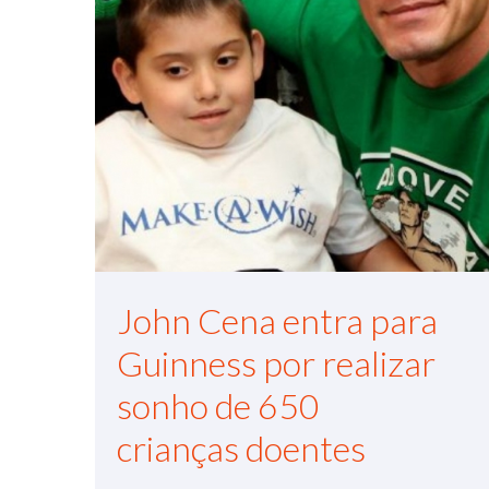
John Cena entra para
Guinness por realizar
sonho de 650
crianças doentes