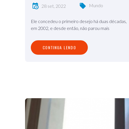
Mundo
28 set, 2022
Ele concedeu o primeiro desejo há duas décadas,
em 2002, e desde então, não parou mais
C
O
N
T
I
N
U
A
L
E
N
D
O
CONTINUA LENDO