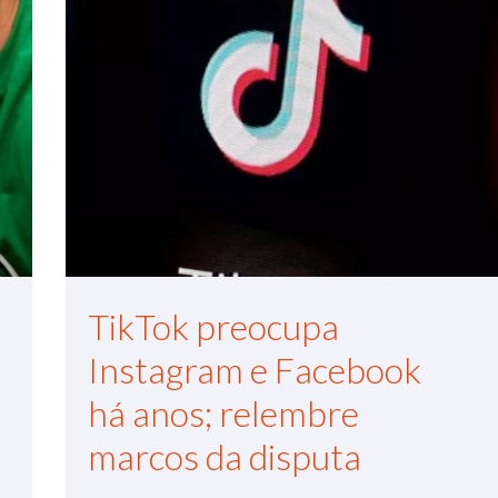
TikTok preocupa
Instagram e Facebook
há anos; relembre
marcos da disputa