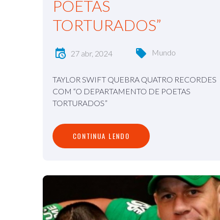
POETAS
TORTURADOS”
Mundo
27 abr, 2024
TAYLOR SWIFT QUEBRA QUATRO RECORDES
COM “O DEPARTAMENTO DE POETAS
TORTURADOS”
C
O
N
T
I
N
U
A
L
E
N
D
O
CONTINUA LENDO