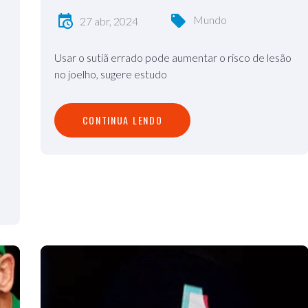
Mundo
27 abr, 2024
Usar o sutiã errado pode aumentar o risco de lesão
no joelho, sugere estudo
C
O
N
T
I
N
U
A
L
E
N
D
O
CONTINUA LENDO