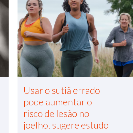
Usar o sutiã errado
pode aumentar o
risco de lesão no
joelho, sugere estudo