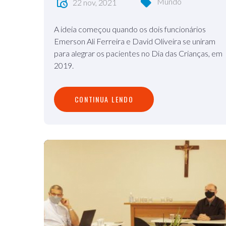
Mundo
22 nov, 2021
A ideia começou quando os dois funcionários
Emerson Ali Ferreira e David Oliveira se uniram
para alegrar os pacientes no Dia das Crianças, em
2019.
C
O
N
T
I
N
U
A
L
E
N
D
O
CONTINUA LENDO