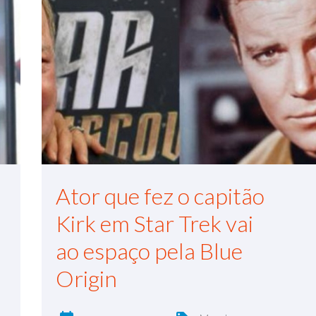
Ator que fez o capitão
Kirk em Star Trek vai
ao espaço pela Blue
Origin